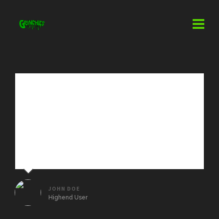
Sed ut perspiciatis unde omnis iste natus error sit
voluptatem accusantium doloremque laudantium,
totam rem aperiam, eaque ipsa quae ab illo
inventore veritatis et quasi architecto beatae
vitae dicta sunt explicabo. Nemo enim ipsam
voluptatem quia voluptas sit aspernatur.
JOHN DOE
Highend User