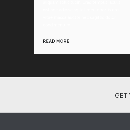
aliquam sollicitudin. Cras tempus iaculis
nisl nec adipiscing. Integer lobortis orci
vitae massa auctor nec sagittis dolor
condimentum.
READ MORE
GET 