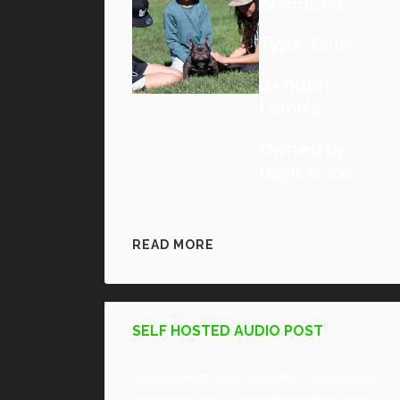
BUBBLES
Type:
Blue
Gender:
Female
Owned by:
Bayline Joe
READ MORE
SELF HOSTED AUDIO POST
Lorem ipsum dolor sit amet, consectetur
adipiscing elit. Aliquam bibendum, libero