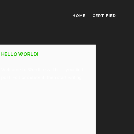
HOME
CERTIFIED
HELLO WORLD!
Welcome to WordPress. This is your first
post. Edit or delete it, then start writing!