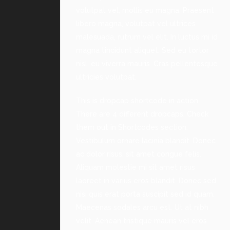
volutpat vel, mollis eu magna. Praesent
libero magna, volutpat vel ultrices
malesuada, rutrum vel elit. In luctus mi id
magna tincidunt aliquet. Sed eu tortor
nisl, eu viverra mauris. Cras pellentesque
ultricies volutpat.
This is dropcap shortcode in action.
There are 4 different dropcaps. Check
them out in Shortcodes section.
Vestibulum ornare lacinia blandit. Donec
ac dolor risus, sit amet congue felis.
Aliquam molestie mi sit amet risus
laoreet in varius eros blandit. Donec sed
nisi quis erat porta suscipit sed id quam.
Maecenas sodales arcu est. Ut at nibh
velit. Aenean tristique mauris vel eros