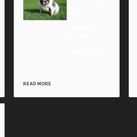
Type:
Blue
pied
Gender:
Female
Owned by:
Bayline Joe
READ MORE