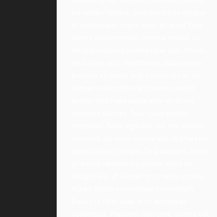
eu rutrum feugiat, urna orci porta magna,
id scelerisque neque nunc sit amet felis.
Donec pellentesque tempus mauris, et
feugiat magna pellentesque quis. Mauris
in ultricies arcu. Vestibulum dolor ipsum,
pretium et mollis sed, sollicitudin ac mi.
Aliquam euismod erat in nunc suscipit
auctor. Sed malesuada ante eu libero
molestie ultrices. Duis varius mattis
imperdiet. Nunc egestas, leo vel ultricies
euismod, dui enim viverra est, ut pharetra
quam justo et magna. Sed aliquam, libero
pharetra venenatis posuere, justo mi
feugiat leo, ut aliquet orci metus in nulla.
Mauris mollis elementum fermentum.
Donec id felis vitae arcu accumsan
consequat. Praesent nibh urna, viverra vel